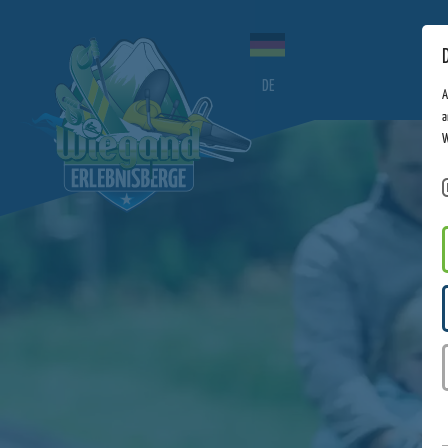
DE
A
a
W