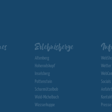
nes
Erlebnisberge
Inf
Altenberg
WebSh
Hoherodskopf
Wetter
Inselsberg
WebCa
Pottenstein
Socials
Scharmützelbob
Anfahr
Wald-Michelbach
Kontak
Wasserkuppe
Presse