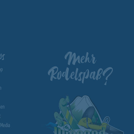
Mehr
os
Rodelspaß?
op
m
ten
t
-Media