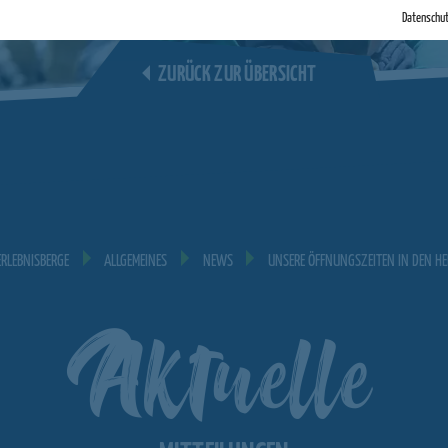
Datenschu
ZURÜCK ZUR ÜBERSICHT
RLEBNISBERGE
ALLGEMEINES
NEWS
UNSERE ÖFFNUNGSZEITEN IN DEN HE
Aktuelle