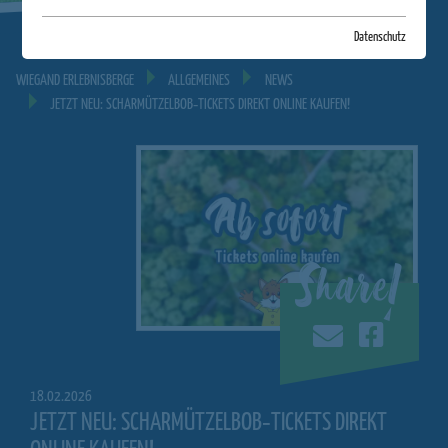
Datenschutz
WIEGAND ERLEBNISBERGE
ALLGEMEINES
NEWS
JETZT NEU: SCHARMÜTZELBOB‑TICKETS DIREKT ONLINE KAUFEN!
Share!
18.02.2026
JETZT NEU: SCHARMÜTZELBOB‑TICKETS DIREKT