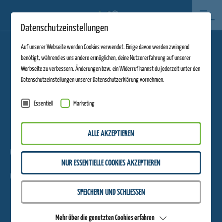
Datenschutzeinstellungen
Auf unserer Webseite werden Cookies verwendet. Einige davon werden zwingend
benötigt, während es uns andere ermöglichen, deine Nutzererfahrung auf unserer
Werbseite zu verbessern. Änderungen bzw. ein Widerruf kannst du jederzeit unter den
Datenschutzeinstellungen unserer Datenschutzerklärung vornehmen.
Essentiell
Marketing
WIEGAND ERLEBNISBERGE
INFOS
PRESSE-MEDIA
Presse-Media-
ALLE AKZEPTIEREN
Kit
NUR ESSENTIELLE COOKIES AKZEPTIEREN
SPEICHERN UND SCHLIESSEN
FÜR ALLE ERLEBNISBERGE
Mehr über die genutzten Cookies erfahren