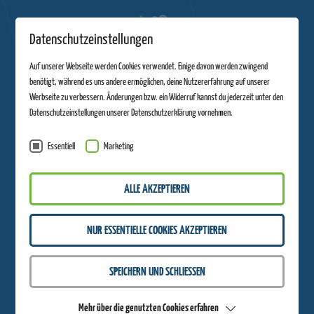
Datenschutzeinstellungen
Auf unserer Webseite werden Cookies verwendet. Einige davon werden zwingend
benötigt, während es uns andere ermöglichen, deine Nutzererfahrung auf unserer
Werbseite zu verbessern. Änderungen bzw. ein Widerruf kannst du jederzeit unter den
Datenschutzeinstellungen unserer Datenschutzerklärung vornehmen.
Essentiell
Marketing
ALLE AKZEPTIEREN
Ostern
NUR ESSENTIELLE COOKIES AKZEPTIEREN
AUF DER SOMMERRODELBAHN
Spare 20% in unserem Webshop
SPEICHERN UND SCHLIESSEN
AUF ZUR WASSERKUPPE
Mehr über die genutzten Cookies erfahren